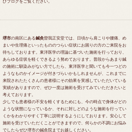
ひブログをご覧ください。
堺市
の南区にある
鍼灸
曽我正安堂では、日頃から肩こりや腰痛、め
まいや生理痛といったもののつらい症状にお困りの方のご来院をお
待ちしております。東洋医学の理論に基づいた施術を行っており、
あらゆる症状を軽くできるよう努めております。普段からあまり鍼
の施術に馴染みがない方でしたら、東洋医学と聞いても今一つどの
ようなものかイメージが付きづらいかもしれませんが、これまでに
来院されたたくさんの患者様にその効果を実感していただいている
実績がありますので、ぜひ一度は施術を受けてみていただきたいと
考えております。
少しでも患者様の不安を軽くするためにも、今の時点で身体がどの
ような状態になっているか、それに対しどのような施術を行ってい
くかをわかりやすく丁寧に説明するようにしております。安心して
施術を受けていただくことができますので、何らかの不調にお悩み
でしたらぜひ
堺市
の
鍼灸
院までお越しください。