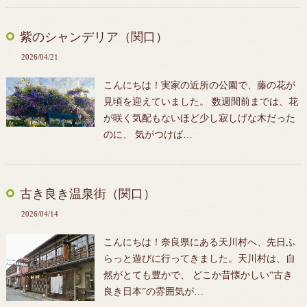
紫のシャンデリア（関口）
2026/04/21
こんにちは！実家の近所の公園で、藤の花が
見頃を迎えていました。 数週間前までは、花
が咲く気配もないほど少し寂しげな木だった
のに、 気がつけば…
古き良き温泉街（関口）
2026/04/14
こんにちは！奈良県にある天川村へ、先日ふ
らっと遊びに行ってきました。天川村は、自
然がとても豊かで、 どこか昔懐かしい“古き
良き日本”の雰囲気が…