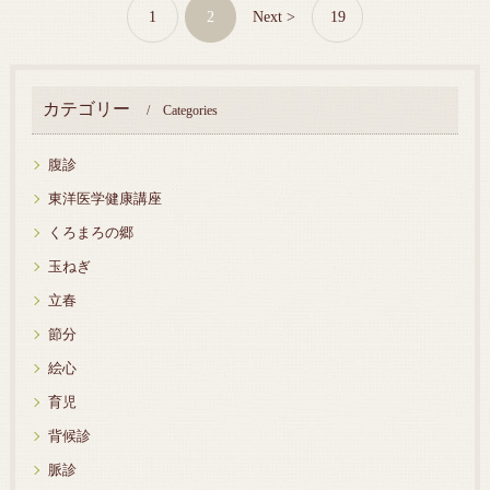
1
2
Next >
19
カテゴリー
Categories
腹診
東洋医学健康講座
くろまろの郷
玉ねぎ
立春
節分
絵心
育児
背候診
脈診