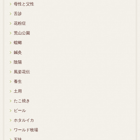
母性と父性
舌診
花粉症
荒山公園
蟷螂
鍼灸
陰陽
風姿花伝
養生
土用
たこ焼き
ビール
ホタルイカ
ワールド牧場
五味