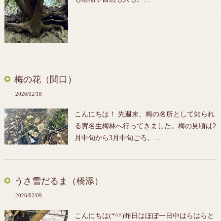
梅の花（関口）
2026/02/18
こんにちは！ 先週末、梅の名所として知られ
る
賀名生梅林へ行ってきました。梅の見頃は2
月中旬から3月中旬ごろ。…
うさ雪だるま（橋添）
2026/02/09
こんにちは(*^^)昨日はほぼ一日中はらはらと