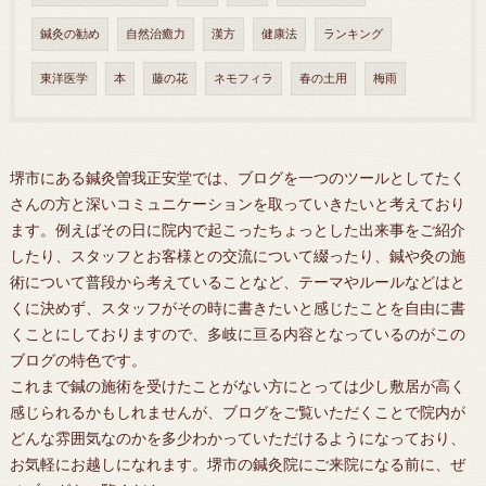
鍼灸の勧め
自然治癒力
漢方
健康法
ランキング
東洋医学
本
藤の花
ネモフィラ
春の土用
梅雨
堺市にある鍼灸曽我正安堂では、ブログを一つのツールとしてたく
さんの方と深いコミュニケーションを取っていきたいと考えており
ます。例えばその日に院内で起こったちょっとした出来事をご紹介
したり、スタッフとお客様との交流について綴ったり、鍼や灸の施
術について普段から考えていることなど、テーマやルールなどはと
くに決めず、スタッフがその時に書きたいと感じたことを自由に書
くことにしておりますので、多岐に亘る内容となっているのがこの
ブログの特色です。
これまで鍼の施術を受けたことがない方にとっては少し敷居が高く
感じられるかもしれませんが、ブログをご覧いただくことで院内が
どんな雰囲気なのかを多少わかっていただけるようになっており、
お気軽にお越しになれます。堺市の鍼灸院にご来院になる前に、ぜ