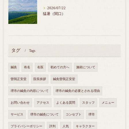
2026/07/22
猛暑（関口）
タグ
Tags
鍼灸
有名
名医
初めての方へ
施術について
曽我正安堂
院長挨拶
鍼灸曽我正安堂
堺市の鍼灸の内容について
堺市の鍼灸の必要とされる理由
お問い合わせ
アクセス
よくある質問
スタッフ
メニュー
サービス
堺市の鍼灸について
コンセプト
堺市
プライバシーポリシー
評判
人気
キャラクター