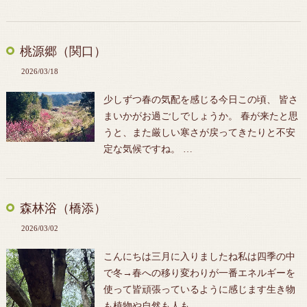
桃源郷（関口）
2026/03/18
少しずつ春の気配を感じる今日この頃、 皆さ
まいかがお過ごしでしょうか。 春が来たと思
うと、また厳しい寒さが戻ってきたりと不安
定な気候ですね。 …
森林浴（橋添）
2026/03/02
こんにちは三月に入りましたね私は四季の中
で冬→春への移り変わりが一番エネルギーを
使って皆頑張っているように感じます生き物
も植物や自然も人も。…