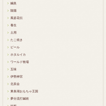
鍼灸
陰陽
風姿花伝
養生
土用
たこ焼き
ビール
ホタルイカ
ワールド牧場
五味
伊勢神宮
北辰会
東条湖おもちゃ王国
夢分流打鍼術
妊娠