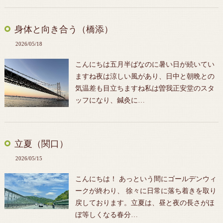
身体と向き合う（橋添）
2026/05/18
こんにちは五月半ばなのに暑い日が続いてい
ますね夜は涼しい風があり、日中と朝晩との
気温差も目立ちますね私は曽我正安堂のスタ
ッフになり、鍼灸に…
立夏（関口）
2026/05/15
こんにちは！ あっという間にゴールデンウィ
ークが終わり、 徐々に日常に落ち着きを取り
戻しております。立夏は、昼と夜の長さがほ
ぼ等しくなる春分…