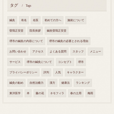
タグ
Tags
鍼灸
有名
名医
初めての方へ
施術について
曽我正安堂
院長挨拶
鍼灸曽我正安堂
堺市の鍼灸の内容について
堺市の鍼灸の必要とされる理由
お問い合わせ
アクセス
よくある質問
スタッフ
メニュー
サービス
堺市の鍼灸について
コンセプト
堺市
プライバシーポリシー
評判
人気
キャラクター
鍼灸の勧め
自然治癒力
漢方
健康法
ランキング
東洋医学
本
藤の花
ネモフィラ
春の土用
梅雨