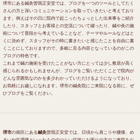
堺市にある鍼灸曽我正安堂では、ブログを一つのツールとしてたく
さんの方と深いコミュニケーションを取っていきたいと考えており
ます。例えばその日に院内で起こったちょっとした出来事をご紹介
したり、スタッフとお客様との交流について綴ったり、鍼や灸の施
術について普段から考えていることなど、テーマやルールなどはと
くに決めず、スタッフがその時に書きたいと感じたことを自由に書
くことにしておりますので、多岐に亘る内容となっているのがこの
ブログの特色です。
これまで鍼の施術を受けたことがない方にとっては少し敷居が高く
感じられるかもしれませんが、ブログをご覧いただくことで院内が
どんな雰囲気なのかを多少わかっていただけるようになっており、
お気軽にお越しになれます。堺市の鍼灸院にご来院になる前に、ぜ
ひブログをご覧ください。
堺市
の南区にある
鍼灸
曽我正安堂では、日頃から肩こりや腰痛、め
まいや生理痛といったもののつらい症状にお困りの方のご来院をお