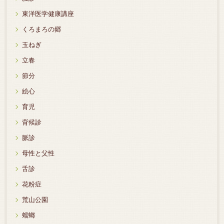
東洋医学健康講座
くろまろの郷
玉ねぎ
立春
節分
絵心
育児
背候診
脈診
母性と父性
舌診
花粉症
荒山公園
蟷螂