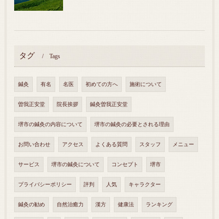
タグ
Tags
鍼灸
有名
名医
初めての方へ
施術について
曽我正安堂
院長挨拶
鍼灸曽我正安堂
堺市の鍼灸の内容について
堺市の鍼灸の必要とされる理由
お問い合わせ
アクセス
よくある質問
スタッフ
メニュー
サービス
堺市の鍼灸について
コンセプト
堺市
プライバシーポリシー
評判
人気
キャラクター
鍼灸の勧め
自然治癒力
漢方
健康法
ランキング