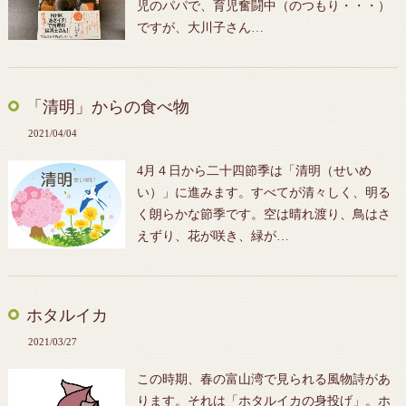
児のパパで、育児奮闘中（のつもり・・・）
ですが、大川子さん…
「清明」からの食べ物
2021/04/04
4月４日から二十四節季は「清明（せいめ
い）」に進みます。すべてが清々しく、明る
く朗らかな節季です。空は晴れ渡り、鳥はさ
えずり、花が咲き、緑が…
ホタルイカ
2021/03/27
この時期、春の富山湾で見られる風物詩があ
ります。それは「ホタルイカの身投げ」。ホ