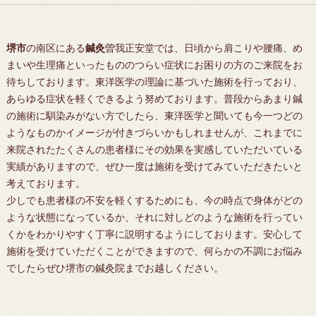
堺市
の南区にある
鍼灸
曽我正安堂では、日頃から肩こりや腰痛、め
まいや生理痛といったもののつらい症状にお困りの方のご来院をお
待ちしております。東洋医学の理論に基づいた施術を行っており、
あらゆる症状を軽くできるよう努めております。普段からあまり鍼
の施術に馴染みがない方でしたら、東洋医学と聞いても今一つどの
ようなものかイメージが付きづらいかもしれませんが、これまでに
来院されたたくさんの患者様にその効果を実感していただいている
実績がありますので、ぜひ一度は施術を受けてみていただきたいと
考えております。
少しでも患者様の不安を軽くするためにも、今の時点で身体がどの
ような状態になっているか、それに対しどのような施術を行ってい
くかをわかりやすく丁寧に説明するようにしております。安心して
施術を受けていただくことができますので、何らかの不調にお悩み
でしたらぜひ
堺市
の
鍼灸
院までお越しください。