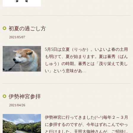
初夏の過ごし方
2021/05/07
5月5日は立夏（りっか）。いよいよ春の土用
も明けて、夏が始まります。夏は蕃秀（ばん
しゅう）の時期。蕃秀とは「茂り栄えて美し
い」という意味があ…
伊勢神宮参拝
2021/04/26
伊勢神宮に行ってきました(^-^)毎年２～３月
に参拝するのですが、今年はずれこんでやっ
と行けました。天照大御神さんが、ご招待し