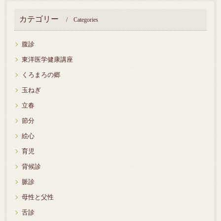
カテゴリー
Categories
腹診
東洋医学健康講座
くろまろの郷
玉ねぎ
立春
節分
絵心
育児
背候診
脈診
母性と父性
舌診