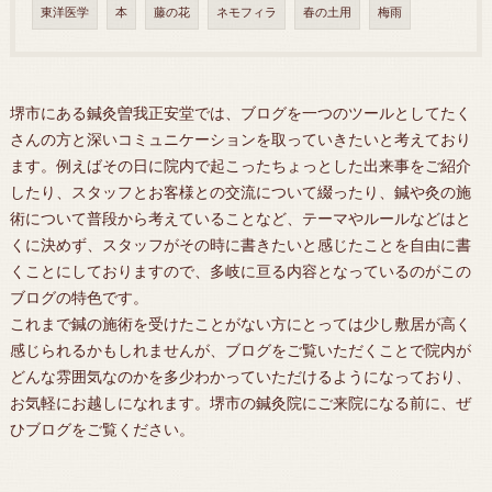
東洋医学
本
藤の花
ネモフィラ
春の土用
梅雨
堺市にある鍼灸曽我正安堂では、ブログを一つのツールとしてたく
さんの方と深いコミュニケーションを取っていきたいと考えており
ます。例えばその日に院内で起こったちょっとした出来事をご紹介
したり、スタッフとお客様との交流について綴ったり、鍼や灸の施
術について普段から考えていることなど、テーマやルールなどはと
くに決めず、スタッフがその時に書きたいと感じたことを自由に書
くことにしておりますので、多岐に亘る内容となっているのがこの
ブログの特色です。
これまで鍼の施術を受けたことがない方にとっては少し敷居が高く
感じられるかもしれませんが、ブログをご覧いただくことで院内が
どんな雰囲気なのかを多少わかっていただけるようになっており、
お気軽にお越しになれます。堺市の鍼灸院にご来院になる前に、ぜ
ひブログをご覧ください。