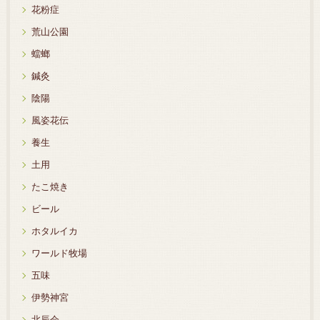
花粉症
荒山公園
蟷螂
鍼灸
陰陽
風姿花伝
養生
土用
たこ焼き
ビール
ホタルイカ
ワールド牧場
五味
伊勢神宮
北辰会