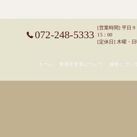
[営業時間] 平日 9
072-248-5333
15：00
[定休日] 木曜・
ホーム
曽我正安堂について
施術につい