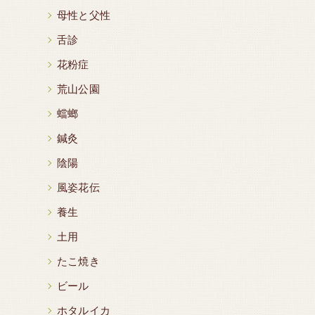
母性と父性
舌診
花粉症
荒山公園
蟷螂
鍼灸
陰陽
風姿花伝
養生
土用
たこ焼き
ビール
ホタルイカ