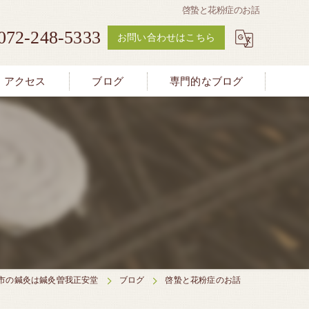
啓蟄と花粉症のお話
072-248-5333
お問い合わせはこちら
アクセス
ブログ
専門的なブログ
市の鍼灸は鍼灸曽我正安堂
ブログ
啓蟄と花粉症のお話