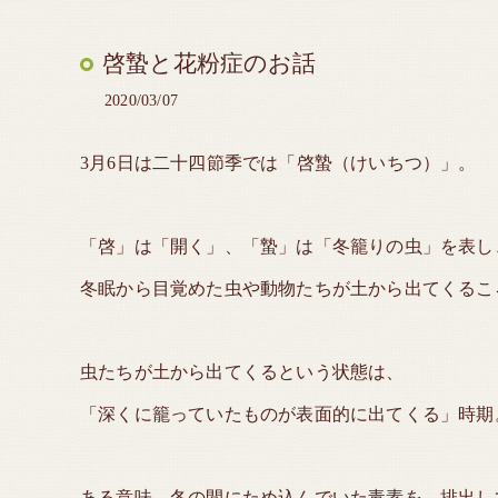
啓蟄と花粉症のお話
2020/03/07
3月6日は二十四節季では「啓蟄（けいちつ）」。
「啓」は「開く」、「蟄」は「冬籠りの虫」を表し
冬眠から目覚めた虫や動物たちが土から出てくるこ
虫たちが土から出てくるという状態は、
「深くに籠っていたものが表面的に出てくる」時期
ある意味、冬の間にため込んでいた毒素を、排出し