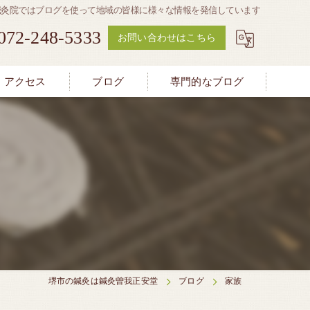
鍼灸院ではブログを使って地域の皆様に様々な情報を発信しています
072-248-5333
お問い合わせはこちら
アクセス
ブログ
専門的なブログ
堺市の鍼灸は鍼灸曽我正安堂
ブログ
家族