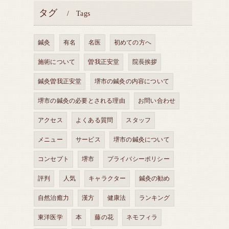
タグ
Tags
鍼灸
有名
名医
初めての方へ
施術について
曽我正安堂
院長挨拶
鍼灸曽我正安堂
堺市の鍼灸の内容について
堺市の鍼灸の必要とされる理由
お問い合わせ
アクセス
よくある質問
スタッフ
メニュー
サービス
堺市の鍼灸について
コンセプト
堺市
プライバシーポリシー
評判
人気
キャラクター
鍼灸の勧め
自然治癒力
漢方
健康法
ランキング
東洋医学
本
藤の花
ネモフィラ