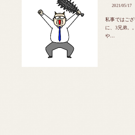
2021/05/17
私事ではござ
に、3兄弟。
や…