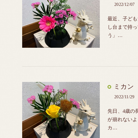
2022/12/07
最近、子ども
し台まで持っ
う」…
ミカン
2022/11/29
先日、4歳の
が崩れないよ
カ…