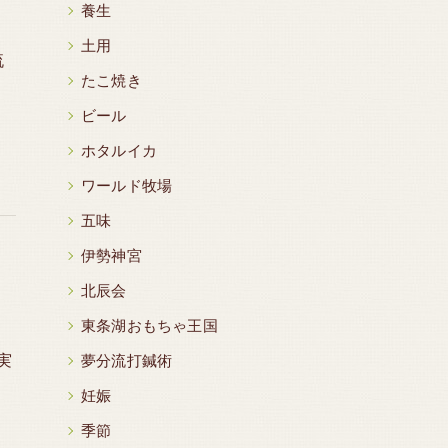
養生
土用
流
たこ焼き
ビール
ホタルイカ
ワールド牧場
五味
伊勢神宮
北辰会
東条湖おもちゃ王国
実
夢分流打鍼術
ミ
妊娠
季節