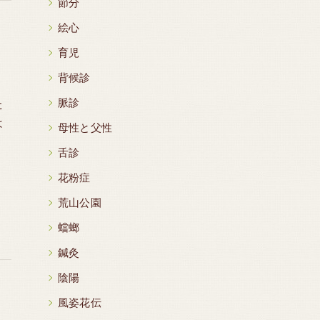
節分
絵心
育児
背候診
脈診
た
は
母性と父性
舌診
花粉症
荒山公園
蟷螂
鍼灸
陰陽
風姿花伝