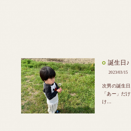
誕生日♪
2023/03/15
次男の誕生日
「あー」だけ
け…