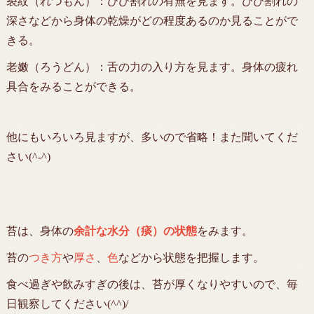
裂紋（れつもん）：ひび割れの有無を見ます。ひび割れの
深さなどから身体の乾燥がどの程度あるのか見ることがで
きる。
老嫩（ろうどん）：舌の力の入り方を見ます。身体の疲れ
具合をみることができる。
他にもいろいろ見ますが、多いので省略！また聞いてくだ
さい(^-^)
苔は、身体の
余計な水分（痰）の状態
をみます。
苔の
つき方
や
厚さ
、
色
などから状態を把握します。
食べ過ぎや飲みすぎの後は、苔が厚くなりやすいので、毎
日観察してください(^^)/