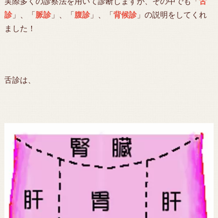
実際多くの診察法を用いて診断しますが、その中でも「
舌
診
」、「
脈診
」、「
腹診
」、「
背候診
」の説明をしてくれ
ました！
舌診は、