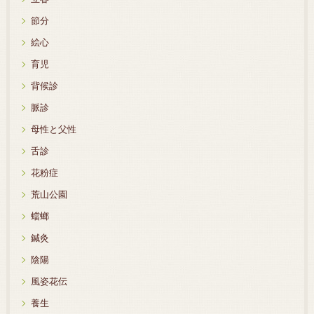
節分
絵心
育児
背候診
脈診
母性と父性
舌診
花粉症
荒山公園
蟷螂
鍼灸
陰陽
風姿花伝
養生