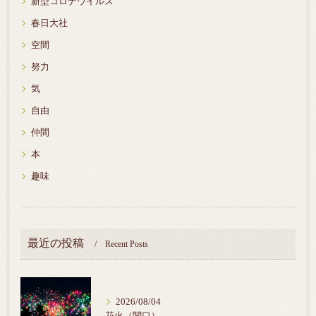
新型コロナウイルス
春日大社
空間
努力
気
自由
仲間
本
趣味
最近の投稿
Recent Posts
2026/08/04
花火（関口）