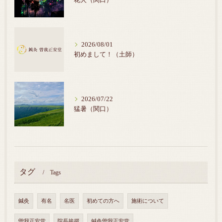
2026/08/01
初めまして！（土師）
2026/07/22
猛暑（関口）
タグ
Tags
鍼灸
有名
名医
初めての方へ
施術について
曽我正安堂
院長挨拶
鍼灸曽我正安堂