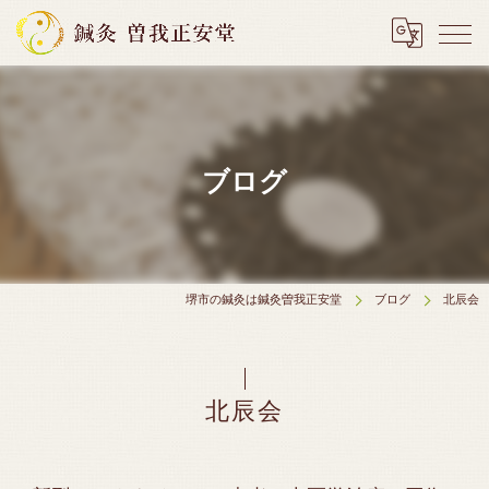
ブログ
堺市の鍼灸は鍼灸曽我正安堂
ブログ
北辰会
北辰会