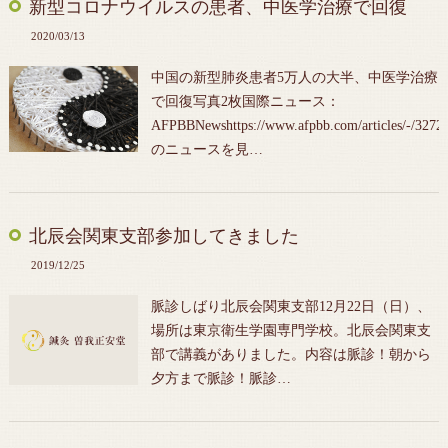
新型コロナウイルスの患者、中医学治療で回復
2020/03/13
中国の新型肺炎患者5万人の大半、中医学治療
で回復写真2枚国際ニュース：
AFPBBNewshttps://www.afpbb.com/articles/-/327
のニュースを見…
北辰会関東支部参加してきました
2019/12/25
脈診しばり北辰会関東支部12月22日（日）、
場所は東京衛生学園専門学校。北辰会関東支
部で講義がありました。内容は脈診！朝から
夕方まで脈診！脈診…