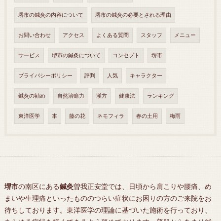
堺市の鍼灸の内容について
堺市の鍼灸の必要とされる理由
お問い合わせ
アクセス
よくある質問
スタッフ
メニュー
サービス
堺市の鍼灸について
コンセプト
堺市
プライバシーポリシー
評判
人気
キャラクター
鍼灸の勧め
自然治癒力
漢方
健康法
ランキング
東洋医学
本
藤の花
ネモフィラ
春の土用
梅雨
堺市
の南区にある
鍼灸
曽我正安堂では、日頃から肩こりや腰痛、め
まいや生理痛といったもののつらい症状にお困りの方のご来院をお
待ちしております。東洋医学の理論に基づいた施術を行っており、