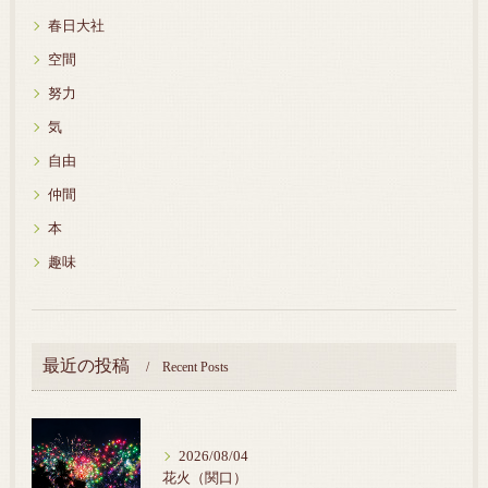
春日大社
空間
努力
気
自由
仲間
本
趣味
最近の投稿
Recent Posts
2026/08/04
花火（関口）