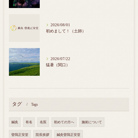
2026/08/01
初めまして！（土師）
2026/07/22
猛暑（関口）
タグ
Tags
鍼灸
有名
名医
初めての方へ
施術について
曽我正安堂
院長挨拶
鍼灸曽我正安堂