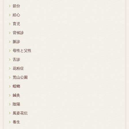
節分
絵心
育児
背候診
脈診
母性と父性
舌診
花粉症
荒山公園
蟷螂
鍼灸
陰陽
風姿花伝
養生