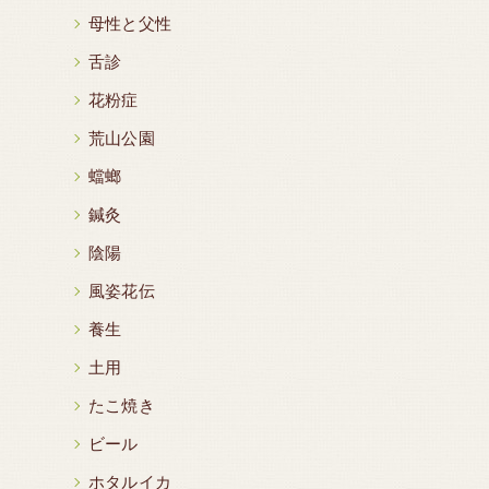
母性と父性
舌診
花粉症
荒山公園
蟷螂
鍼灸
陰陽
風姿花伝
養生
土用
たこ焼き
ビール
ホタルイカ