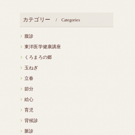
カテゴリー
Categories
腹診
東洋医学健康講座
くろまろの郷
玉ねぎ
立春
節分
絵心
育児
背候診
脈診