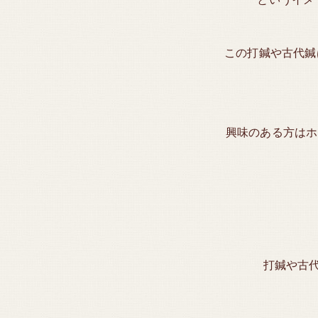
この打鍼や古代鍼は
興味のある方はホ
打鍼や古