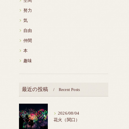
空間
努力
気
自由
仲間
本
趣味
最近の投稿
Recent Posts
2026/08/04
花火（関口）