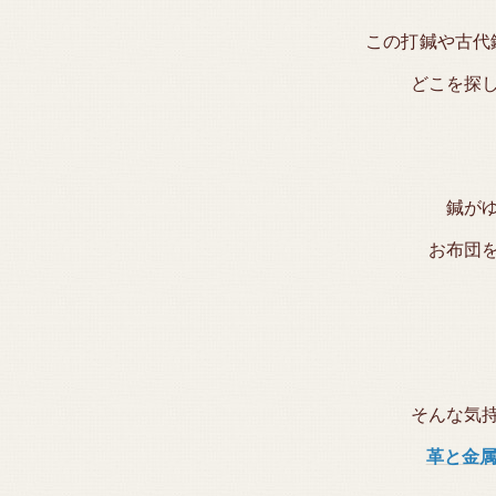
この打鍼や古代
どこを探
鍼が
お布団
そんな気
革と金属