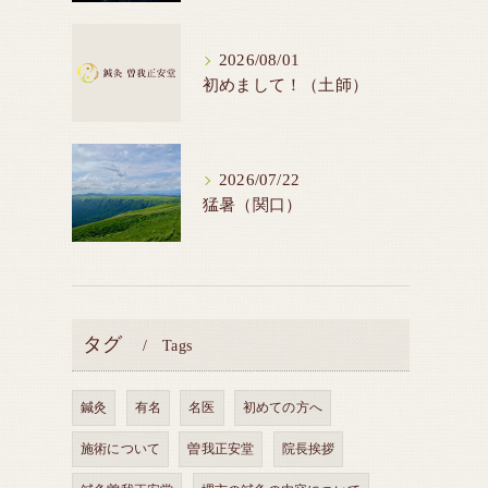
2026/08/01
初めまして！（土師）
2026/07/22
猛暑（関口）
タグ
Tags
鍼灸
有名
名医
初めての方へ
施術について
曽我正安堂
院長挨拶