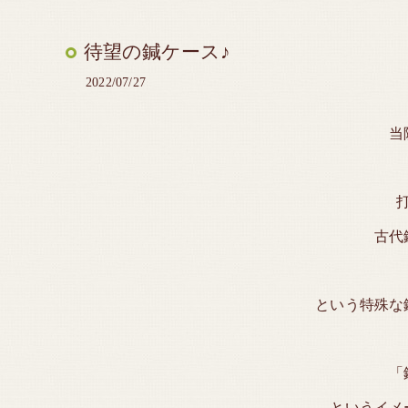
待望の鍼ケース♪
2022/07/27
当
古代
という特殊な
「
というイメ