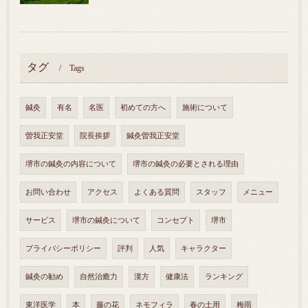
タグ
Tags
鍼灸
有名
名医
初めての方へ
施術について
曽我正安堂
院長挨拶
鍼灸曽我正安堂
堺市の鍼灸の内容について
堺市の鍼灸の必要とされる理由
お問い合わせ
アクセス
よくある質問
スタッフ
メニュー
サービス
堺市の鍼灸について
コンセプト
堺市
プライバシーポリシー
評判
人気
キャラクター
鍼灸の勧め
自然治癒力
漢方
健康法
ランキング
東洋医学
本
藤の花
ネモフィラ
春の土用
梅雨