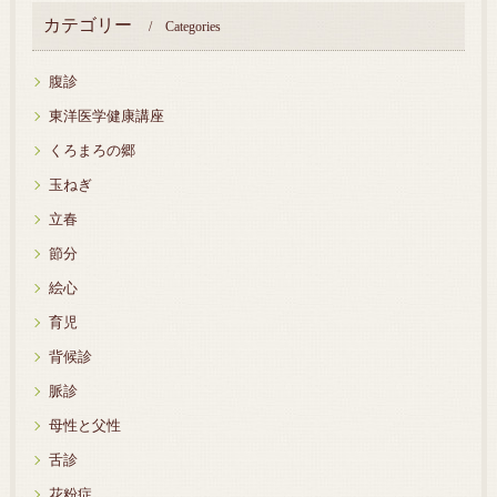
カテゴリー
Categories
腹診
東洋医学健康講座
くろまろの郷
玉ねぎ
立春
節分
絵心
育児
背候診
脈診
母性と父性
舌診
花粉症