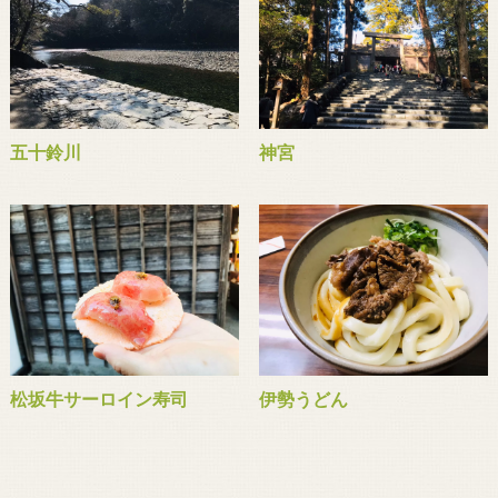
五十鈴川
神宮
松坂牛サーロイン寿司
伊勢うどん