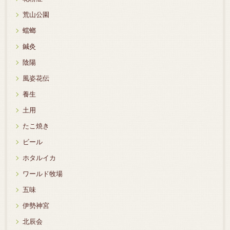
荒山公園
蟷螂
鍼灸
陰陽
風姿花伝
養生
土用
たこ焼き
ビール
ホタルイカ
ワールド牧場
五味
伊勢神宮
北辰会