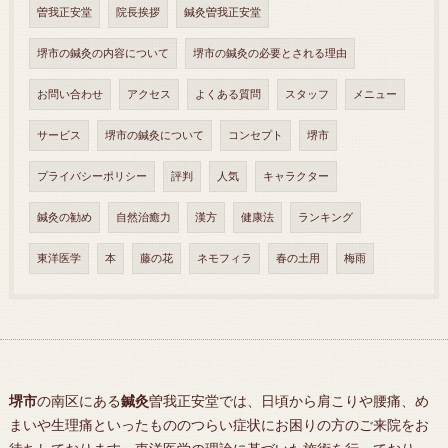
曽我正安堂
院長挨拶
鍼灸曽我正安堂
堺市の鍼灸の内容について
堺市の鍼灸の必要とされる理由
お問い合わせ
アクセス
よくある質問
スタッフ
メニュー
サービス
堺市の鍼灸について
コンセプト
堺市
プライバシーポリシー
評判
人気
キャラクター
鍼灸の勧め
自然治癒力
漢方
健康法
ランキング
東洋医学
本
藤の花
ネモフィラ
春の土用
梅雨
堺市
の南区にある
鍼灸
曽我正安堂では、日頃から肩こりや腰痛、め
まいや生理痛といったもののつらい症状にお困りの方のご来院をお