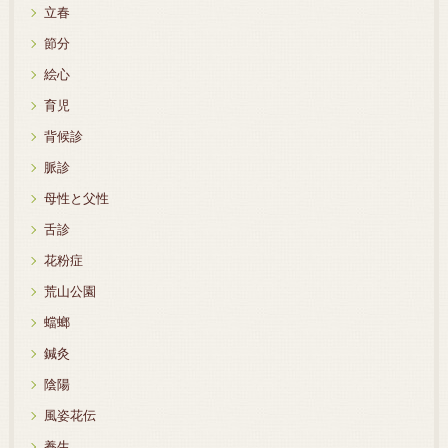
立春
節分
絵心
育児
背候診
脈診
母性と父性
舌診
花粉症
荒山公園
蟷螂
鍼灸
陰陽
風姿花伝
養生