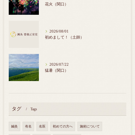
花火（関口）
2026/08/01
初めまして！（土師）
2026/07/22
猛暑（関口）
タグ
Tags
鍼灸
有名
名医
初めての方へ
施術について