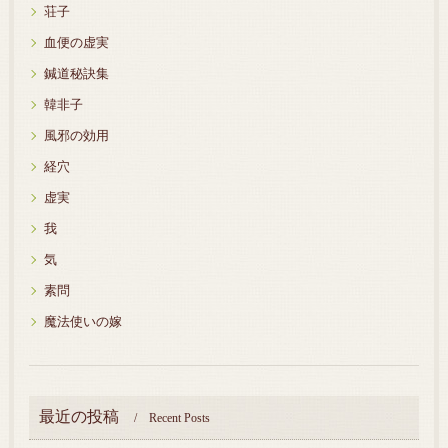
荘子
血便の虚実
鍼道秘訣集
韓非子
風邪の効用
経穴
虚実
我
気
素問
魔法使いの嫁
最近の投稿
Recent Posts