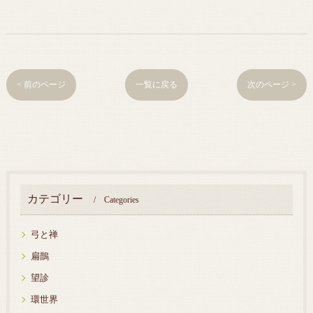
< 前のページ
一覧に戻る
次のページ >
カテゴリー
Categories
弓と禅
扁鵲
望診
環世界