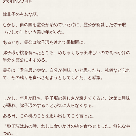
余桃の罪
韓非子の有名な話。
むかし、衛の国を霊公が治めていた時に、霊公が寵愛した弥子瑕
（びしか）という美少年がいた。
あるとき、霊公は弥子瑕を連れて果樹園に。
弥子瑕が桃を食べたところ、めちゃくちゃ美味しいので食べかけの
半分を霊公にすすめる。
霊公は「君主思いやな。自分が美味しいと思ったら、礼儀など忘れ
て、その残りを食べさせようとしてくれた」と感激。
しかし、年月が経ち、弥子瑕の美しさが衰えてくると、次第に興味
が薄れ、弥子瑕のすることが気に入らなくなる。
ある日、この桃のことを思い出してこう言った。
「弥子瑕はあの時、わしに食いかけの桃を食わせよった。無礼なや
つめ。」