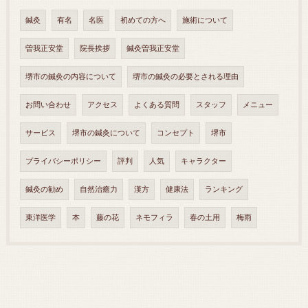
鍼灸
有名
名医
初めての方へ
施術について
曽我正安堂
院長挨拶
鍼灸曽我正安堂
堺市の鍼灸の内容について
堺市の鍼灸の必要とされる理由
お問い合わせ
アクセス
よくある質問
スタッフ
メニュー
サービス
堺市の鍼灸について
コンセプト
堺市
プライバシーポリシー
評判
人気
キャラクター
鍼灸の勧め
自然治癒力
漢方
健康法
ランキング
東洋医学
本
藤の花
ネモフィラ
春の土用
梅雨