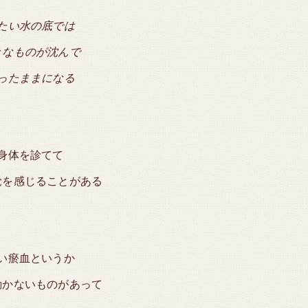
たい水の底では
々なものが沈んで
ったままになる
身体を診てて
覚を感じることがある
い瘀血というか
動かないものがあって