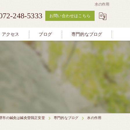
水の作用
072-248-5333
お問い合わせはこちら
アクセス
ブログ
専門的なブログ
堺市の鍼灸は鍼灸曽我正安堂
専門的なブログ
水の作用