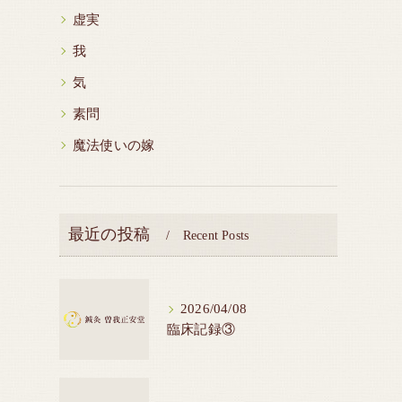
虚実
我
気
素問
魔法使いの嫁
最近の投稿
Recent Posts
2026/04/08
臨床記録③