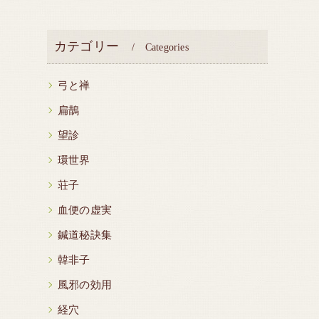
カテゴリー
Categories
弓と禅
扁鵲
望診
環世界
荘子
血便の虚実
鍼道秘訣集
韓非子
風邪の効用
経穴