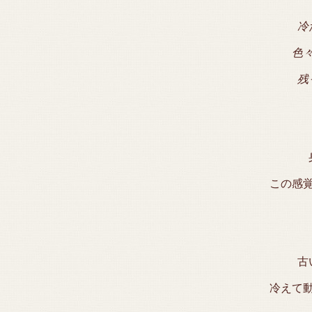
冷
色
残
この感
古
冷えて