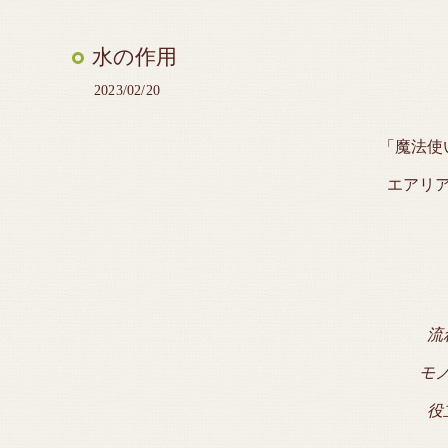
水の作用
2023/02/20
「魔法使
エアリ
流
モ
役