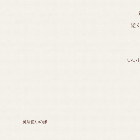
逝
いい
魔法使いの嫁