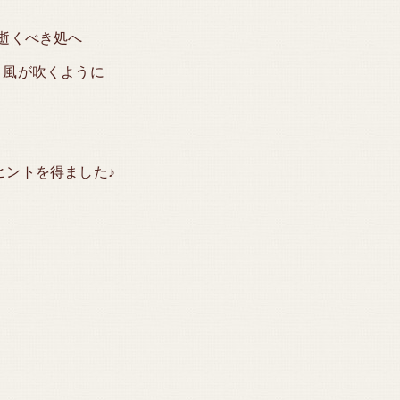
逝くべき処へ
く風が吹くように
ヒントを得ました♪