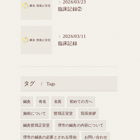
2026/03/23
臨床記録②
2026/03/11
臨床記録
タグ
Tags
鍼灸
有名
名医
初めての方へ
施術について
曽我正安堂
院長挨拶
鍼灸曽我正安堂
堺市の鍼灸の内容について
堺市の鍼灸の必要とされる理由
お問い合わせ