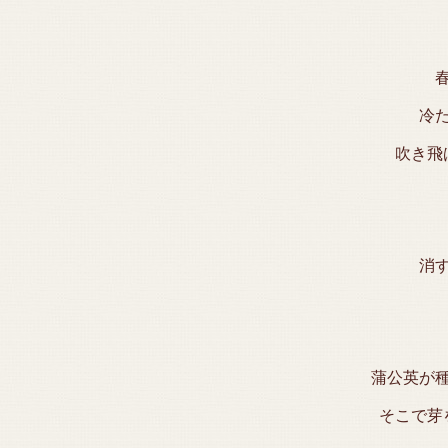
冷
吹き飛
消
蒲公英が
そこで芽