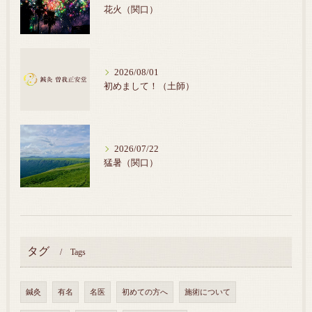
花火（関口）
2026/08/01
初めまして！（土師）
2026/07/22
猛暑（関口）
タグ
Tags
鍼灸
有名
名医
初めての方へ
施術について