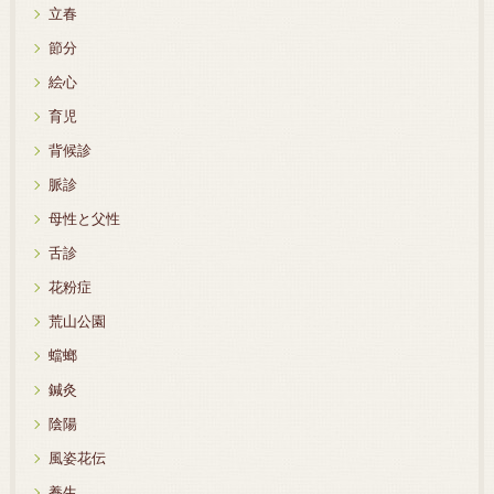
立春
節分
絵心
育児
背候診
脈診
母性と父性
舌診
花粉症
荒山公園
蟷螂
鍼灸
陰陽
風姿花伝
養生