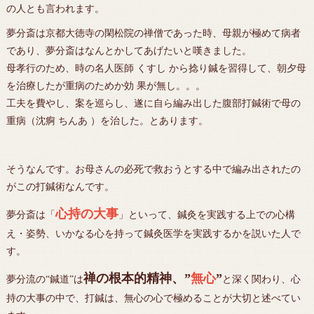
の人とも言われます。
夢分斎は京都大徳寺の閑松院の禅僧であった時、母親が極めて病者
であり、夢分斎はなんとかしてあげたいと嘆きました。
母孝行のため、時の名人医師 くすし から捻り鍼を習得して、朝夕母
を治療したが重病のためか効 果が無し。。。
工夫を費やし、案を巡らし、遂に自ら編み出した腹部打鍼術で母の
重病（沈痾 ちんあ ）を治した。とあります。
そうなんです。お母さんの必死で救おうとする中で編み出されたの
がこの打鍼術なんです。
心持の大事
夢分斎は「
」といって、鍼灸を実践する上での心構
え・姿勢、いかなる心を持って鍼灸医学を実践するかを説いた人で
す。
禅の根本的精神、”
無心
”
夢分流の“鍼道”は
と深く関わり、心
持の大事の中で、打鍼は、無心の心で極めることが大切と述べてい