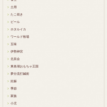
土用
たこ焼き
ビール
ホタルイカ
ワールド牧場
五味
伊勢神宮
北辰会
東条湖おもちゃ王国
夢分流打鍼術
妊娠
季節
家族
小児