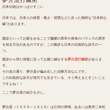
夢分流打鍼術
日本伝統はやっぱりすごい
日本では、日本人の体質・風土・習慣などに合った独特な“日本的な
鍼”があります。
腹診といってお腹をみることで臓腑の異常や身体のバランスの異常
を知る方法があるのですが、この腹診も日本の伝統的な診方の一
つ。
腹診から得た情報に従ってお腹に鍼をする
夢分流打鍼術
がありま
す。
その名の通り、夢分斎が編み出した治療方法なんです。
この伝統的な診方が現代でも生きている、そう考えるとすごいこと
ですよね！！
ここで夢分斎の紹介を少し。
夢分斎
（１５５９～１６１６）は江州の禅僧。あるいは奥州二本松