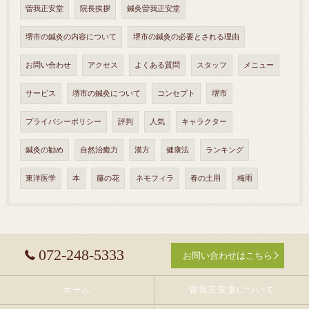
曽我正安堂
院長挨拶
鍼灸曽我正安堂
堺市の鍼灸の内容について
堺市の鍼灸の必要とされる理由
お問い合わせ
アクセス
よくある質問
スタッフ
メニュー
サービス
堺市の鍼灸について
コンセプト
堺市
プライバシーポリシー
評判
人気
キャラクター
鍼灸の勧め
自然治癒力
漢方
健康法
ランキング
東洋医学
本
藤の花
ネモフィラ
春の土用
梅雨
072-248-5333
お問い合わせはこちら
ホーム
曽我正安堂について